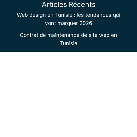
Articles Récents
Web design en Tunisie : les tendances qui
vont marquer 2026
Contrat de maintenance de site web en
Tunisie
Comment choisir son agence web en
Tunisie : 8 critères
Contactez nous
+216 22 225 951
+216 98 900 012
contact@mws-services.com
Adresse 1 : Mansoura kairouan 3100 Tunisia
Adresse 2 : 67 Rue Menzel Bourguiba, Ariana