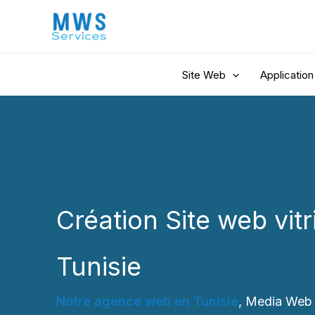
Aller
au
contenu
Site Web
Application
Création Site web vitr
Tunisie
Notre agence web en Tunisie
, Media Web 