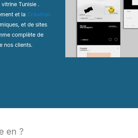
itrine Tunisie .
ment et la
Création
amiques, et de sites
gamme complète de
 nos clients.
ne en ?