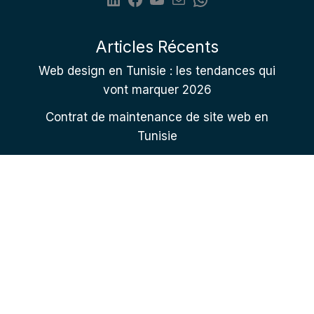
Articles Récents
Web design en Tunisie : les tendances qui
vont marquer 2026
Contrat de maintenance de site web en
Tunisie
Comment choisir son agence web en
Tunisie : 8 critères
Contactez nous
+216 22 225 951
+216 98 900 012
contact@mws-services.com