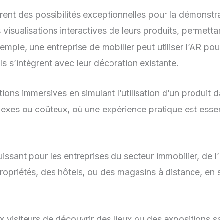
frent des possibilités exceptionnelles pour la démonstr
isualisations interactives de leurs produits, permettan
mple, une entreprise de mobilier peut utiliser l’AR po
ls s’intègrent avec leur décoration existante.
ions immersives en simulant l’utilisation d’un produit d
lexes ou coûteux, où une expérience pratique est essen
uissant pour les entreprises du secteur immobilier, de l’
 propriétés, des hôtels, ou des magasins à distance, e
visiteurs de découvrir des lieux ou des expositions sa