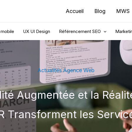
Accueil
Blog
MWS
 mobile
UX UI Design
Référencement SEO
Marketin
Actualités Agence Web
lité Augmentée et la Réali
VR Transforment les Servi