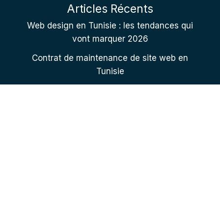
Articles Récents
Web design en Tunisie : les tendances qui
vont marquer 2026
Contrat de maintenance de site web en
Tunisie
Comment choisir son agence web en
Tunisie : 8 critères
Contactez nous
+216 22 225 951
+216 98 900 012
contact@mws-services.com
Adresse 1 : Mansoura kairouan 3100 Tunisia
Adresse 2 : 67 Rue Menzel Bourguiba, Ariana